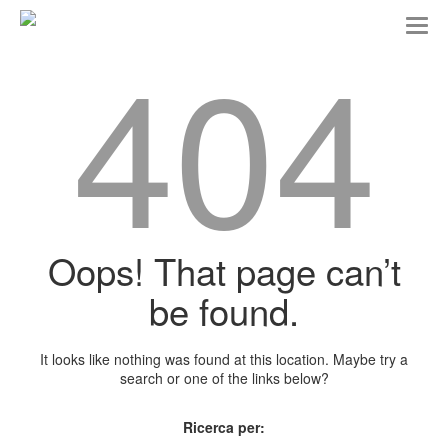
T
404
o
g
g
l
e
n
a
v
i
g
a
t
Oops! That page can’t
i
o
be found.
n
It looks like nothing was found at this location. Maybe try a
search or one of the links below?
Ricerca per: