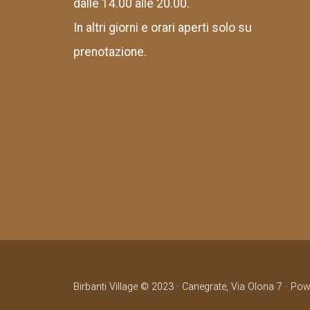
dalle 14.00 alle 20.00.
In altri giorni e orari aperti solo su
prenotazione.
Birbanti Village © 2023 · Canegrate, Via Olona 7 · Po