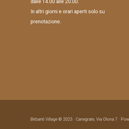
dalle 14.00 alle 20.00.
In altri giorni e orari aperti solo su
prenotazione.
Birbanti Village © 2023 · Canegrate, Via Olona 7 · Po