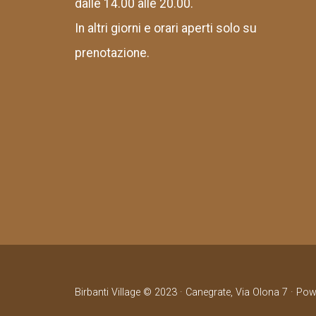
dalle 14.00 alle 20.00.
In altri giorni e orari aperti solo su
prenotazione.
Birbanti Village © 2023 · Canegrate, Via Olona 7 · Po