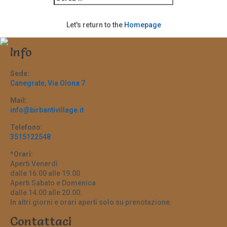
Let's return to the
Homepage
Info
Sede:
Canegrate, Via Olona 7
Mail:
info@birbantivillage.it
Telefono:
3515122548
*Orari:
Aperti Venerdì
dalle 16.00 alle 19.00
Aperti Sabato e Domenica
dalle 14.00 alle 20.00.
In altri giorni e orari aperti solo su prenotazione.
Contattaci