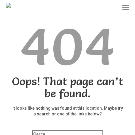
T
o
404
g
g
l
e
n
a
v
i
g
a
t
Oops! That page can’t
i
o
be found.
n
It looks like nothing was found at this location. Maybe try
a search or one of the links below?
Ricerca
per: