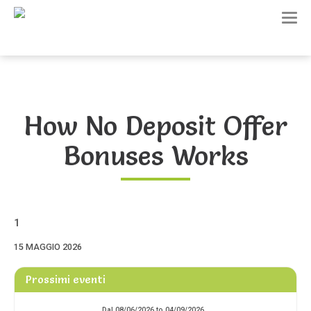
T
o
g
g
l
e
n
a
How No Deposit Offer
v
i
Bonuses Works
g
a
t
i
o
n
1
15 MAGGIO 2026
Prossimi eventi
Dal 08/06/2026 to 04/09/2026