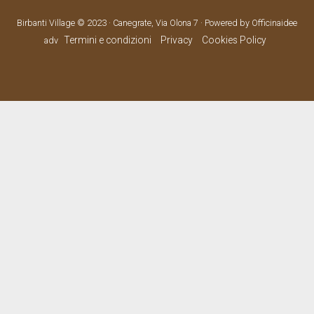
Birbanti Village © 2023 · Canegrate, Via Olona 7 · Powered by Officinaidee
Termini e condizioni
Privacy
Cookies Policy
adv