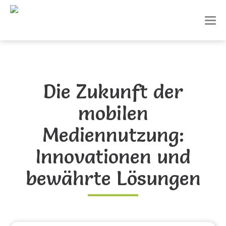
T
o
g
g
l
e
n
Die Zukunft der
a
v
mobilen
i
g
a
Mediennutzung:
t
i
Innovationen und
o
n
bewährte Lösungen