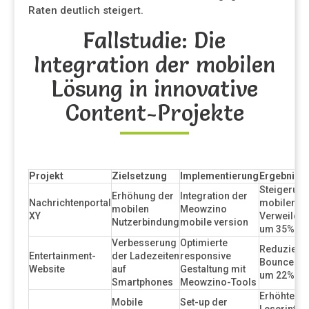
Raten deutlich steigert.
Fallstudie: Die
Integration der mobilen
Lösung in innovative
Content-Projekte
Projekt
Zielsetzung
Implementierung
Ergebnis
Steigerung
Erhöhung der
Integration der
Nachrichtenportal
mobilen
mobilen
Meowzino
XY
Verweilda
Nutzerbindung
mobile version
um 35%
Verbesserung
Optimierte
Reduzierte
Entertainment-
der Ladezeiten
responsive
Bounce-Ra
Website
auf
Gestaltung mit
um 22%
Smartphones
Meowzino-Tools
Erhöhte
Mobile
Set-up der