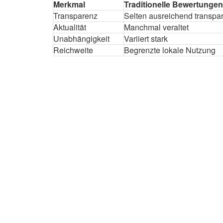
Merkmal
Traditionelle Bewertungen
Transparenz
Selten ausreichend transpa
Aktualität
Manchmal veraltet
Unabhängigkeit
Variiert stark
Reichweite
Begrenzte lokale Nutzung
Hinzu kommen technologische Innovationen wie
noch feinere Differenzierung und höhere Vertra
Fazit: Qualitätsbewert
verantwortungsbewuss
Insgesamt zeichnen sich Plattformen wie noodl
die technische Standards ebenso berücksichtigt
unterstützt nicht nur die Verbraucherinnen und 
Ethik und Integrität der gesamten Branche.
“Vertrauen ist die aufrichtigste Form 
transparente Bewertungen sind der Sch