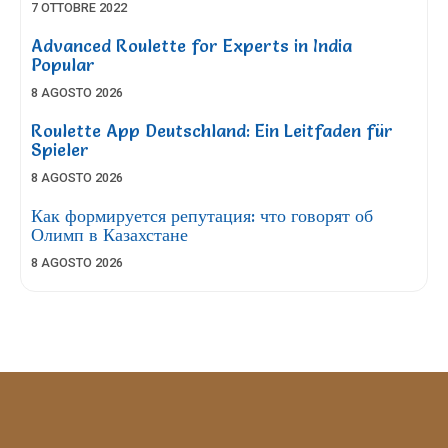
7 OTTOBRE 2022
Advanced Roulette for Experts in India
Popular
8 AGOSTO 2026
Roulette App Deutschland: Ein Leitfaden für
Spieler
8 AGOSTO 2026
Как формируется репутация: что говорят об
Олимп в Казахстане
8 AGOSTO 2026