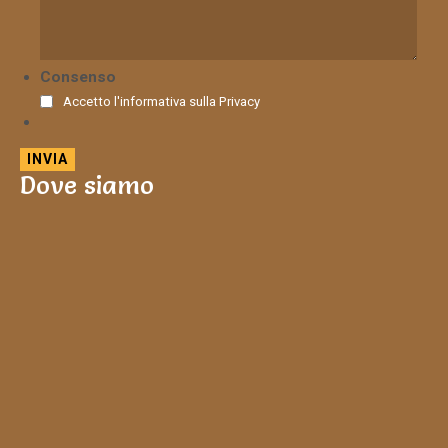
Consenso
Accetto l'informativa sulla
Privacy
Dove siamo