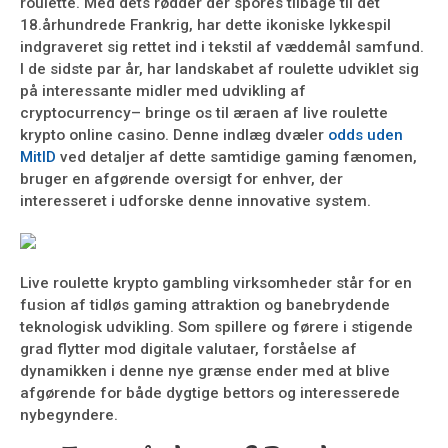
roulette. Med dets rødder der spores tilbage til det
18.århundrede Frankrig, har dette ikoniske lykkespil
indgraveret sig rettet ind i tekstil af væddemål samfund.
I de sidste par år, har landskabet af roulette udviklet sig
på interessante midler
med udvikling af
cryptocurrency– bringe os til æraen af live roulette
krypto online casino. Denne indlæg dvæler
odds uden
MitID
ved detaljer af dette samtidige gaming fænomen,
bruger en afgørende oversigt for enhver, der
interesseret i udforske denne innovative system.
Live roulette krypto gambling virksomheder står for en
fusion af tidløs gaming attraktion og banebrydende
teknologisk udvikling. Som spillere og førere i stigende
grad flytter mod digitale valutaer, forståelse af
dynamikken i denne nye grænse ender med at blive
afgørende for både dygtige bettors og interesserede
nybegyndere.