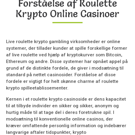
Forståelse af Roulette
Krypto Online Casinoer
Live roulette krypto gambling virksomheder er online
systemer, der tillader kunder at spille forskellige former
af live roulette ved hjælp af kryptokurver som Bitcoin,
Ethereum og andre. Disse systemer har opnået appel på
grund af de distinkte fordele, de giver i modsætning til
standard på nettet casinosider. Forståelse af disse
fordele er vigtigt for helt skønne charme af roulette
krypto spilleetablissementer.
Kernen i et roulette krypto casinoside er dens kapacitet
til at tilbyde individer en sikker og sikker, anonym og
hurtig måde til at tage del i deres foretrukne spil. I
modsætning til konventionelle online casinos, der
kræver omfattende personlig information og indebærer
langvarige aftaler tidspunkter, krypto