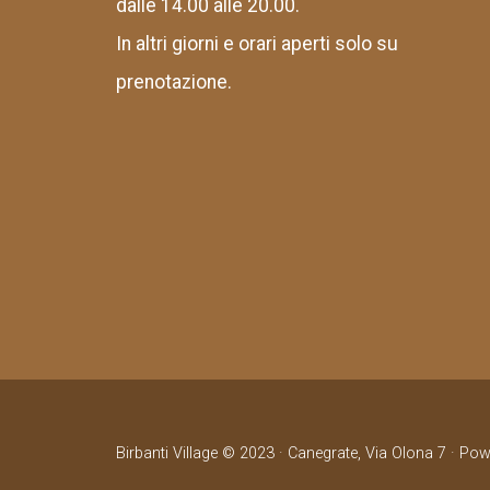
dalle 14.00 alle 20.00.
In altri giorni e orari aperti solo su
prenotazione.
Birbanti Village © 2023 · Canegrate, Via Olona 7 · Po