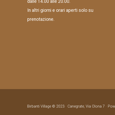
dalle 14.00 alle 20.00.
In altri giorni e orari aperti solo su
prenotazione.
Birbanti Village © 2023 · Canegrate, Via Olona 7 · Po