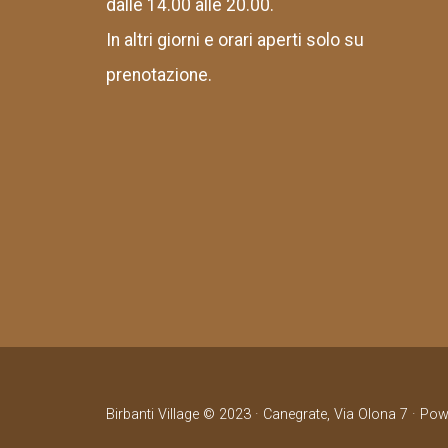
dalle 14.00 alle 20.00.
In altri giorni e orari aperti solo su
prenotazione.
Birbanti Village © 2023 · Canegrate, Via Olona 7 · Po