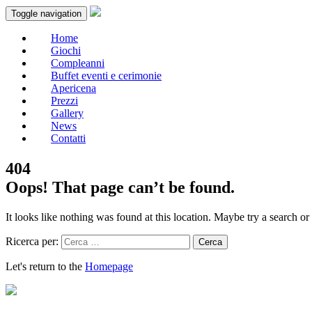
Toggle navigation
Home
Giochi
Compleanni
Buffet eventi e cerimonie
Apericena
Prezzi
Gallery
News
Contatti
404
Oops! That page can’t be found.
It looks like nothing was found at this location. Maybe try a search or
Ricerca per:
Let's return to the
Homepage