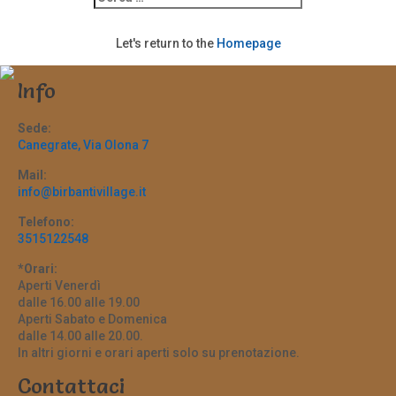
Let's return to the
Homepage
Info
Sede:
Canegrate, Via Olona 7
Mail:
info@birbantivillage.it
Telefono:
3515122548
*Orari:
Aperti Venerdì
dalle 16.00 alle 19.00
Aperti Sabato e Domenica
dalle 14.00 alle 20.00.
In altri giorni e orari aperti solo su prenotazione.
Contattaci