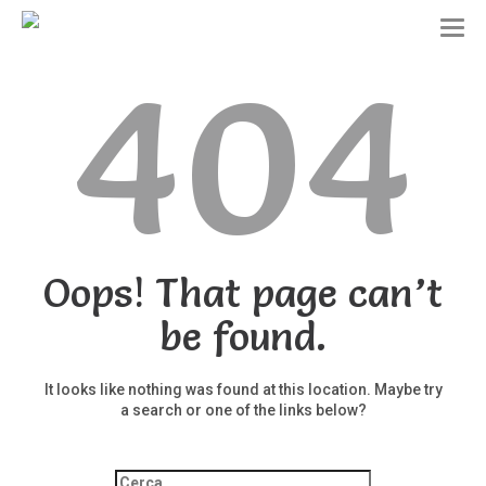
T
o
404
g
g
l
e
n
a
v
i
g
a
t
Oops! That page can’t
i
o
be found.
n
It looks like nothing was found at this location. Maybe try
a search or one of the links below?
Ricerca
per: