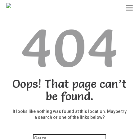
T
o
404
g
g
l
e
n
a
v
i
g
a
t
Oops! That page can’t
i
o
be found.
n
It looks like nothing was found at this location. Maybe try
a search or one of the links below?
Ricerca
per: