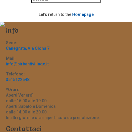
Let's return to the
Homepage
Info
Sede:
Canegrate, Via Olona 7
Mail:
info@birbantivillage.it
Telefono:
3515122548
*Orari:
Aperti Venerdì
dalle 16.00 alle 19.00
Aperti Sabato e Domenica
dalle 14.00 alle 20.00.
In altri giorni e orari aperti solo su prenotazione.
Contattaci