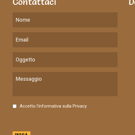
Contattaci
D
C
Accetto l'informativa sulla
Privacy
o
n
s
e