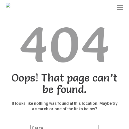
T
o
404
g
g
l
e
n
a
v
i
g
a
t
Oops! That page can’t
i
o
be found.
n
It looks like nothing was found at this location. Maybe try
a search or one of the links below?
Ricerca
per: