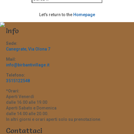
Let's return to the
Homepage
Info
Sede:
Canegrate, Via Olona 7
Mail:
info@birbantivillage.it
Telefono:
3515122548
*Orari:
Aperti Venerdì
dalle 16.00 alle 19.00
Aperti Sabato e Domenica
dalle 14.00 alle 20.00.
In altri giorni e orari aperti solo su prenotazione.
Contattaci