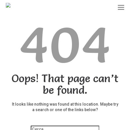
T
o
404
g
g
l
e
n
a
v
i
g
a
t
Oops! That page can’t
i
o
be found.
n
It looks like nothing was found at this location. Maybe try
a search or one of the links below?
Ricerca
per: