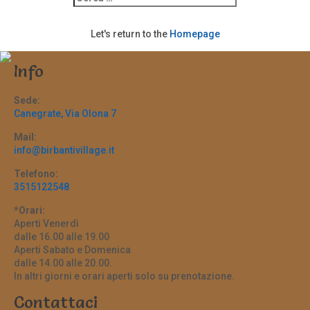
Let's return to the
Homepage
Info
Sede:
Canegrate, Via Olona 7
Mail:
info@birbantivillage.it
Telefono:
3515122548
*Orari:
Aperti Venerdì
dalle 16.00 alle 19.00
Aperti Sabato e Domenica
dalle 14.00 alle 20.00.
In altri giorni e orari aperti solo su prenotazione.
Contattaci