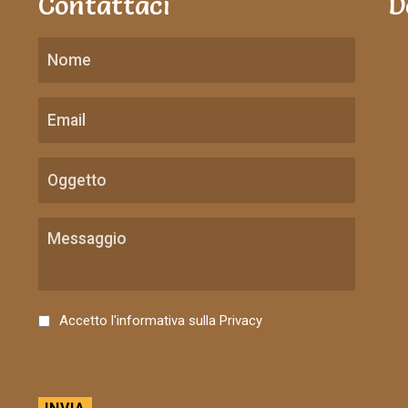
Contattaci
D
C
Accetto l'informativa sulla
Privacy
o
n
s
e