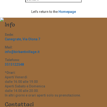
Let's return to the
Homepage
Info
Sede:
Canegrate, Via Olona 7
Mail:
info@birbantivillage.it
Telefono:
3515122548
*Orari:
Aperti Venerdì
dalle 16.00 alle 19.00
Aperti Sabato e Domenica
dalle 14.00 alle 20.00.
In altri giorni e orari aperti solo su prenotazione.
Contattaci