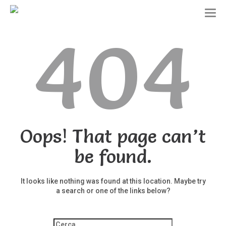
T
o
404
g
g
l
e
n
a
v
i
g
a
t
Oops! That page can’t
i
o
be found.
n
It looks like nothing was found at this location. Maybe try
a search or one of the links below?
Ricerca
per: