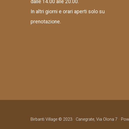
dalle 14.00 alle 20.00.
In altri giorni e orari aperti solo su
prenotazione.
Birbanti Village © 2023 · Canegrate, Via Olona 7 · Po