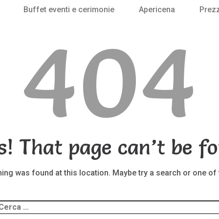
Buffet eventi e cerimonie
Apericena
Prezz
404
s! That page can’t be fo
thing was found at this location. Maybe try a search or one of
Ricerca
er: