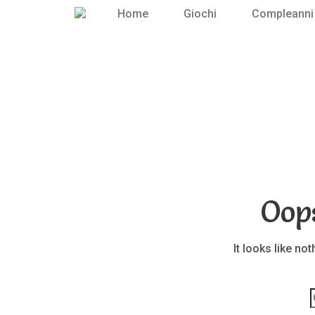
Home
Giochi
Compleanni
Oop
It looks like no
p