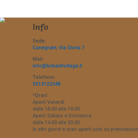
Info
Sede:
Canegrate, Via Olona 7
Mail:
info@birbantivillage.it
Telefono:
3515122548
*Orari:
Aperti Venerdì
dalle 16.00 alle 19.00
Aperti Sabato e Domenica
dalle 14.00 alle 20.00.
In altri giorni e orari aperti solo su prenotazion