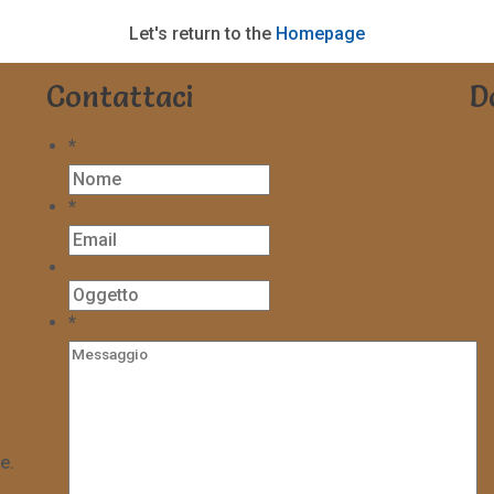
Let's return to the
Homepage
Contattaci
D
*
*
*
e.