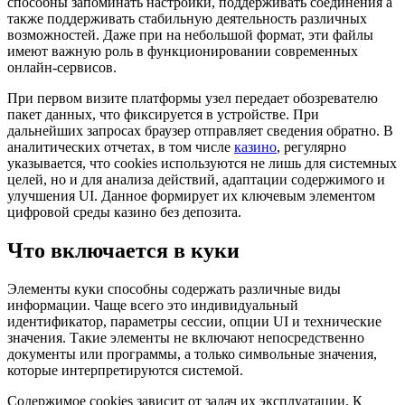
способны запоминать настройки, поддерживать соединения а
также поддерживать стабильную деятельность различных
возможностей. Даже при на небольшой формат, эти файлы
имеют важную роль в функционировании современных
онлайн-сервисов.
При первом визите платформы узел передает обозревателю
пакет данных, что фиксируется в устройстве. При
дальнейших запросах браузер отправляет сведения обратно. В
аналитических отчетах, в том числе
казино
, регулярно
указывается, что cookies используются не лишь для системных
целей, но и для анализа действий, адаптации содержимого и
улучшения UI. Данное формирует их ключевым элементом
цифровой среды казино без депозита.
Что включается в куки
Элементы куки способны содержать различные виды
информации. Чаще всего это индивидуальный
идентификатор, параметры сессии, опции UI и технические
значения. Такие элементы не включают непосредственно
документы или программы, а только символьные значения,
которые интерпретируются системой.
Содержимое cookies зависит от задач их эксплуатации. К