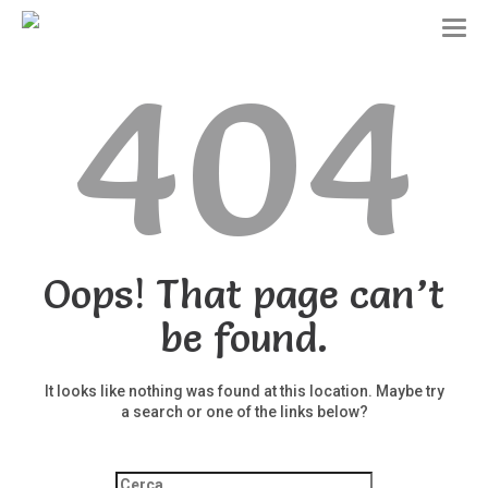
T
o
404
g
g
l
e
n
a
v
i
g
a
t
Oops! That page can’t
i
o
be found.
n
It looks like nothing was found at this location. Maybe try
a search or one of the links below?
Ricerca
per: