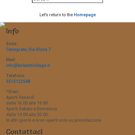
Let's return to the
Homepage
Info
Sede:
Canegrate, Via Olona 7
Mail:
info@birbantivillage.it
Telefono:
3515122548
*Orari:
Aperti Venerdì
dalle 16.00 alle 19.00
Aperti Sabato e Domenica
dalle 14.00 alle 20.00.
In altri giorni e orari aperti solo su prenotazione.
Contattaci