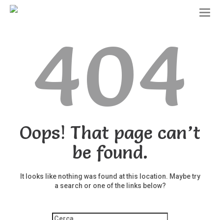
T
o
404
g
g
l
e
n
a
v
i
g
a
t
Oops! That page can’t
i
o
be found.
n
It looks like nothing was found at this location. Maybe try
a search or one of the links below?
Ricerca
per: