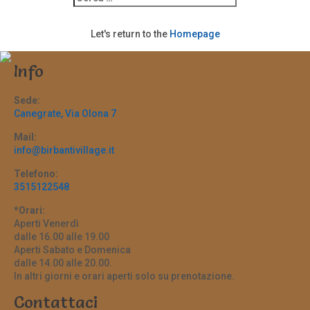
Let's return to the
Homepage
Info
Sede:
Canegrate, Via Olona 7
Mail:
info@birbantivillage.it
Telefono:
3515122548
*Orari:
Aperti Venerdì
dalle 16.00 alle 19.00
Aperti Sabato e Domenica
dalle 14.00 alle 20.00.
In altri giorni e orari aperti solo su prenotazione.
Contattaci