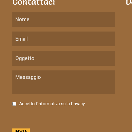
Contattaci
D
C
Accetto l'informativa sulla
Privacy
o
n
s
e