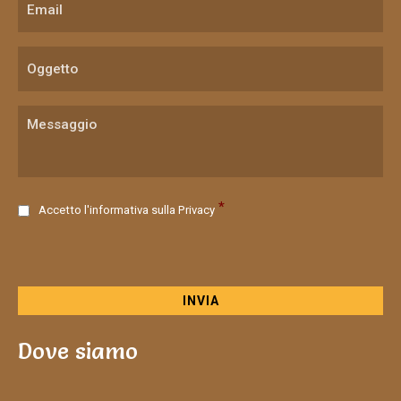
C
*
Accetto l'informativa sulla
Privacy
o
n
s
e
n
s
o
Dove siamo