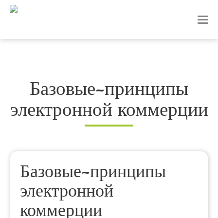
T
o
g
g
l
e
n
Базовые-принципы
a
v
электронной коммерции
i
g
a
t
i
o
n
Базовые-принципы
электронной
коммерции