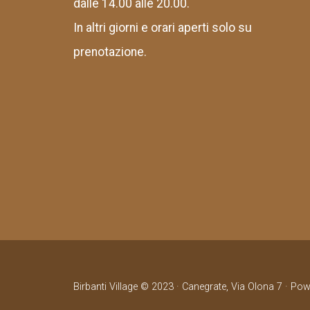
dalle 14.00 alle 20.00.
In altri giorni e orari aperti solo su
prenotazione.
Birbanti Village © 2023 · Canegrate, Via Olona 7 · Po