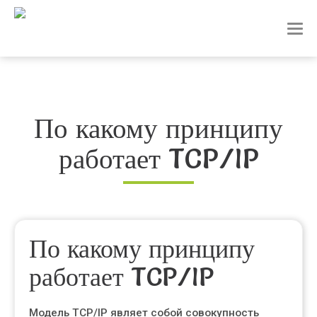
T
o
g
g
l
e
n
По какому принципу
a
v
работает TCP/IP
i
g
a
t
i
o
n
По какому принципу
работает TCP/IP
Модель TCP/IP являет собой совокупность