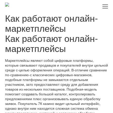
T
o
Как работают онлайн-
g
g
маркетплейсы
l
e
Как работают онлайн-
n
a
маркетплейсы
v
i
g
a
Маркетплейсы являют собой цифровые платформы,
t
которые связывают продавцов и покупателей внутри цельной
i
среде с-целью оформления операций. В-отличие сравнение
o
по-сравнению-с классических цифровых-магазинов,
n
подобные платформы не замыкаются отдельным
участником, зато предоставляют среду для добавления
товаров из нескольких поставщиков. Подобная-модель
помогает создавать большой каталог, контролировать
предложениями плюс организовывать единую обработку
заявок. Покупатель 7К казино видит цельный интерфейс,
однако внутри ним находится сложная система обмена