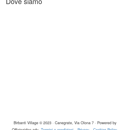
Dove siamo
Birbanti Village © 2023 · Canegrate, Via Olona 7 · Powered by
Officinaidee adv
Termini e condizioni
Privacy
Cookies Policy