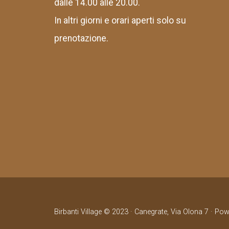
dalle 14.00 alle 20.00.
In altri giorni e orari aperti solo su
prenotazione.
Birbanti Village © 2023 · Canegrate, Via Olona 7 · Po