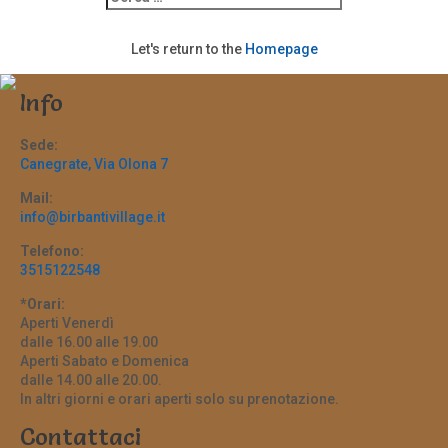
Let's return to the
Homepage
Info
Sede:
Canegrate, Via Olona 7
Mail:
info@birbantivillage.it
Telefono:
3515122548
*Orari:
Aperti Venerdì
dalle 16.00 alle 19.00
Aperti Sabato e Domenica
dalle 14.00 alle 20.00.
In altri giorni e orari aperti solo su prenotazione.
Contattaci