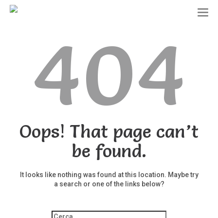
T
o
404
g
g
l
e
n
a
v
i
g
a
t
Oops! That page can’t
i
o
be found.
n
It looks like nothing was found at this location. Maybe try
a search or one of the links below?
Ricerca
per: