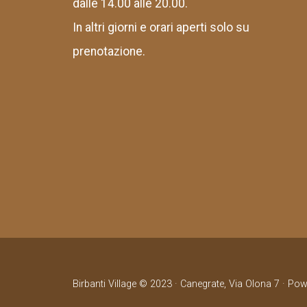
dalle 14.00 alle 20.00.
In altri giorni e orari aperti solo su
prenotazione.
Birbanti Village © 2023 · Canegrate, Via Olona 7 · Po