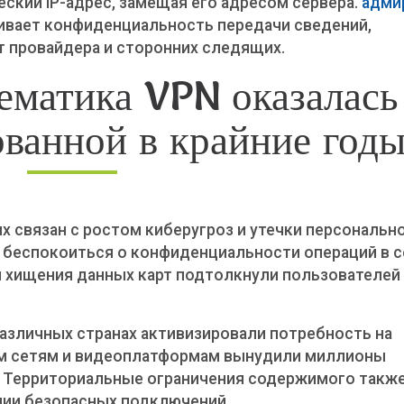
ский IP-адрес, замещая его адресом сервера.
адми
вает конфиденциальность передачи сведений,
т провайдера и сторонних следящих.
ематика VPN оказалась
ованной в крайние год
х связан с ростом киберугроз и утечки персональн
 беспокоиться о конфиденциальности операций в с
 хищения данных карт подтолкнули пользователей
различных странах активизировали потребность на
ным сетям и видеоплатформам вынудили миллионы
. Территориальные ограничения содержимого такж
нии безопасных подключений.