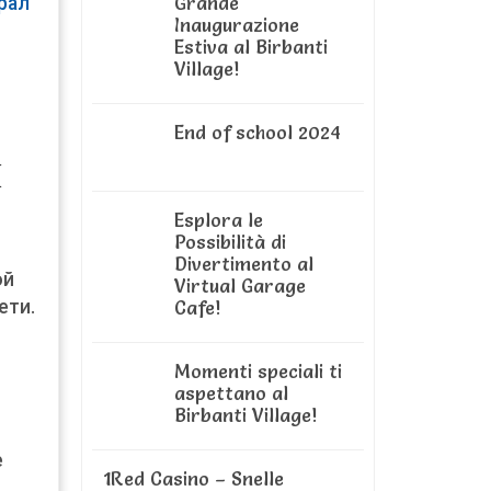
Grande
рал
Inaugurazione
Estiva al Birbanti
Village!
End of school 2024
ы
Esplora le
Possibilità di
Divertimento al
ой
Virtual Garage
ети.
Cafe!
Momenti speciali ti
aspettano al
Birbanti Village!
е
1Red Casino – Snelle