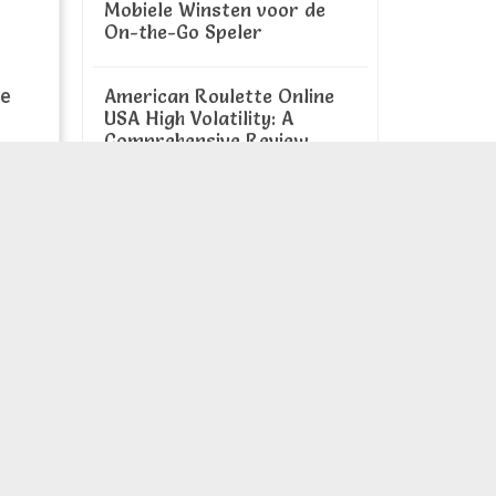
Mobiele Winsten voor de
On-the-Go Speler
American Roulette Online
ие
USA High Volatility: A
Comprehensive Review
и
Free Mobile Pokies: The
ения
Aussie Way to Play on the
Go
м в