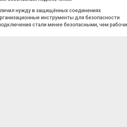
еличил нужду в защищённых соединениях
организационные инструменты для безопасности
подключения стали менее безопасными, чем рабоч
ло важность персональных данных. Злоумышленник
хвата финансовой информации. Методология
 механизмом блокирования незаконного проникнов
 и для каких целей его
рименяют
акодированное канал между устройством и серверо