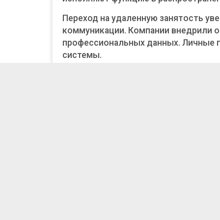
Переход на удаленную занятость ув
коммуникации. Компании внедрили 
профессиональных данных. Личные 
системы.
Расширение онлайн-банкинга подня
энергично разыскивают варианты за
безопасного соединения сделалась
к конфиденциальным данным.
Что такое VPN
п
Цифровая личная система создаёт з