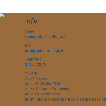
Info
Sede:
Canegrate, Via Olona 7
Mail:
info@birbantivillage.it
Telefono:
3515122548
*Orari:
Aperti Venerdì
dalle 16.00 alle 19.00
Aperti Sabato e Domenica
dalle 14.00 alle 20.00.
In altri giorni e orari aperti solo su prenotazion