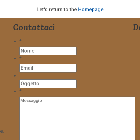
Let's return to the
Homepage
Contattaci
D
*
*
*
e.