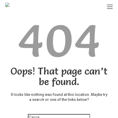
T
o
404
g
g
l
e
n
a
v
i
g
a
t
Oops! That page can’t
i
o
be found.
n
It looks like nothing was found at this location. Maybe try
a search or one of the links below?
Ricerca
per: