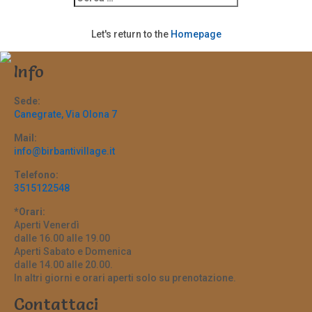
Let's return to the
Homepage
Info
Sede:
Canegrate, Via Olona 7
Mail:
info@birbantivillage.it
Telefono:
3515122548
*Orari:
Aperti Venerdì
dalle 16.00 alle 19.00
Aperti Sabato e Domenica
dalle 14.00 alle 20.00.
In altri giorni e orari aperti solo su prenotazione.
Contattaci