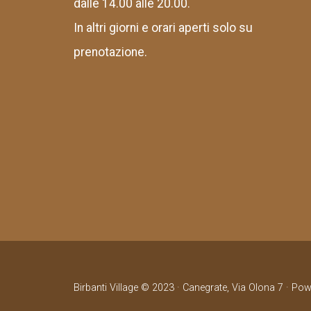
dalle 14.00 alle 20.00.
In altri giorni e orari aperti solo su
prenotazione.
Birbanti Village © 2023 · Canegrate, Via Olona 7 · Po