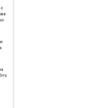
 с
кже
но
 и
а
ва
 Это