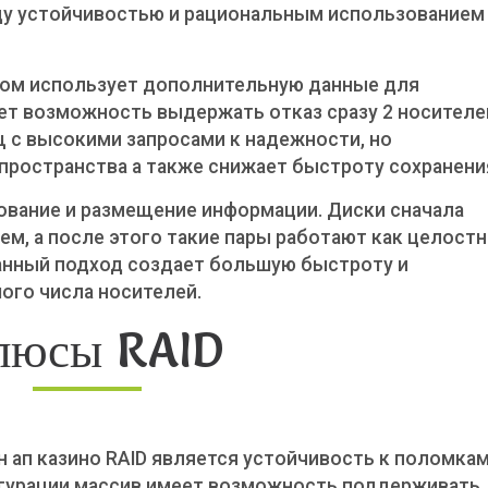
ду устойчивостью и рациональным использованием
 этом использует дополнительную данные для
ет возможность выдержать отказ сразу 2 носителе
щ с высокими запросами к надежности, но
пространства а также снижает быстроту сохранени
ование и размещение информации. Диски сначала
м, а после этого такие пары работают как целост
Данный подход создает большую быстроту и
ого числа носителей.
люсы RAID
 ап казино RAID является устойчивость к поломка
игурации массив имеет возможность поддерживать