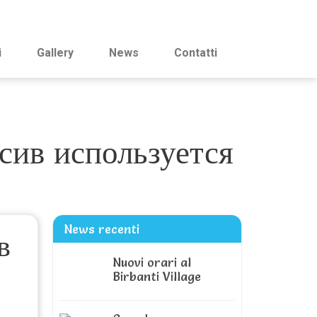
i
Gallery
News
Contatti
ссив используется
News recenti
в
Nuovi orari al
Birbanti Village