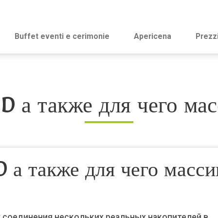
Buffet eventi e cerimonie
Apericena
Prezz
D а также для чего ма
D а также для чего масси
у соединения нескольких реальных накопителей в