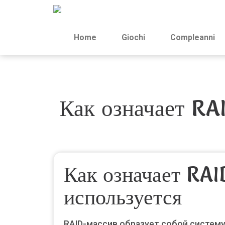
Home
Giochi
Compleanni
Как означает RAI
Как означает RAI
используется
RAID-массив образует собой систем