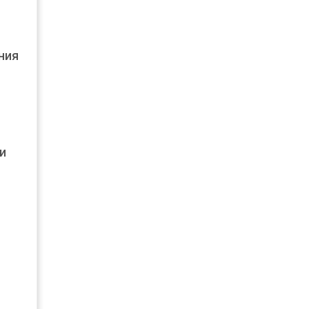
ния
и