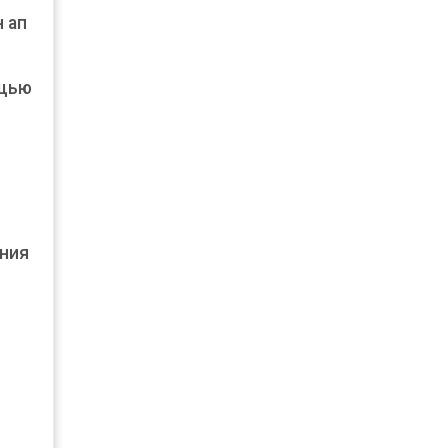
 ап
ощью
ния