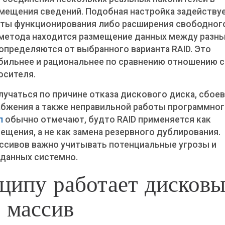
мещения сведений. Подобная настройка задейству
оты функционирования либо расширения свободног
 метода находится размещение данных между разн
определяются от выбранного варианта RAID. Это
бильнее и рациональнее по сравнению отношению 
осителя.
учаться по причине отказа дискового диска, сбоев
абжения а также неправильной работы программно
п
обычно отмечают, будто RAID применяется как
щения, а не как замена резервного дублирования.
ассивов важно учитывать потенциальные угрозы и
данных системно.
ципу работает дисков
массив