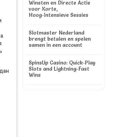
Winsten en Directe Actie
voor Korte,
Hoog‑Intensieve Sessies
и
Slotmaster Nederland
на
brengt betalen en spelen
я
samen in een account
ь
SpinsUp Casino: Quick‑Play
Slots and Lightning‑Fast
здан
Wins