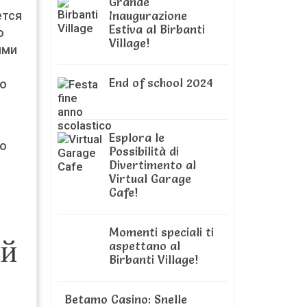
Grande
Inaugurazione
ется
Estiva al Birbanti
о
Village!
ыми
End of school 2024
со
Esplora le
го
Possibilità di
Divertimento al
Virtual Garage
Cafe!
Momenti speciali ti
ый
aspettano al
Birbanti Village!
Betamo Casino: Snelle