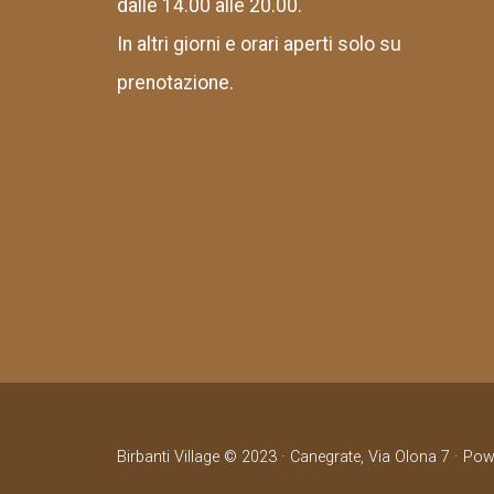
dalle 14.00 alle 20.00.
In altri giorni e orari aperti solo su
prenotazione.
Birbanti Village © 2023 · Canegrate, Via Olona 7 · Po